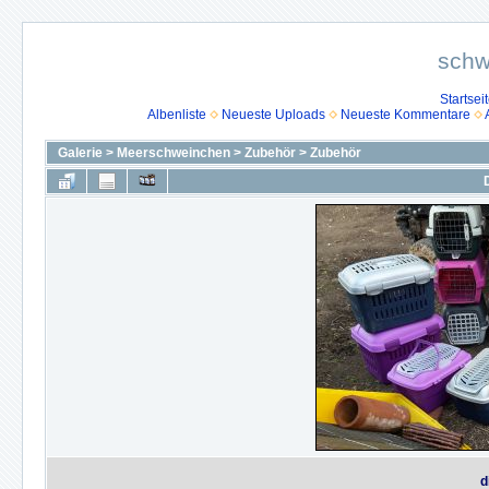
schw
Startsei
Albenliste
Neueste Uploads
Neueste Kommentare
Galerie
>
Meerschweinchen
>
Zubehör
>
Zubehör
d